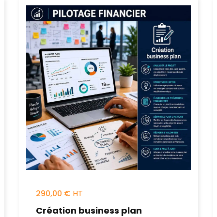
290,00
€
Création business plan