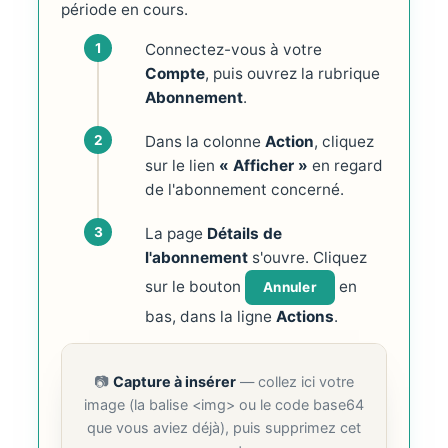
période en cours.
Connectez-vous à votre
Compte
, puis ouvrez la rubrique
Abonnement
.
Dans la colonne
Action
, cliquez
sur le lien
« Afficher »
en regard
de l'abonnement concerné.
La page
Détails de
l'abonnement
s'ouvre. Cliquez
sur le bouton
en
Annuler
bas, dans la ligne
Actions
.
📷
Capture à insérer
— collez ici votre
image (la balise <img> ou le code base64
que vous aviez déjà), puis supprimez cet