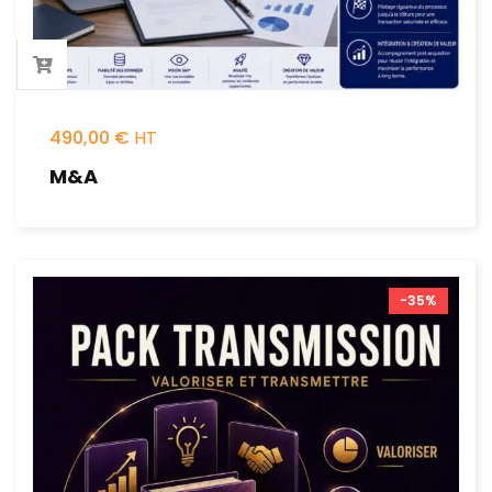
490,00
€
M&A
-35%