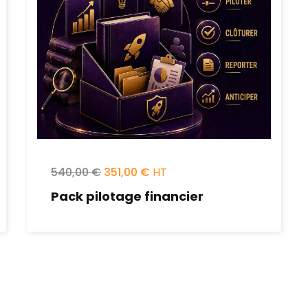
540,00
€
351,00
€
Pack pilotage financier